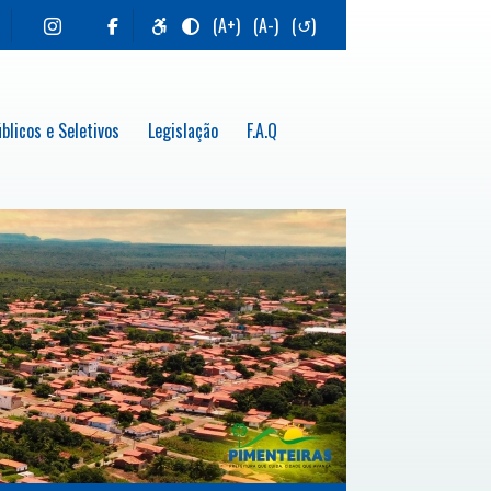
(A+)
(A-)
(↺)
blicos e Seletivos
Legislação
F.A.Q