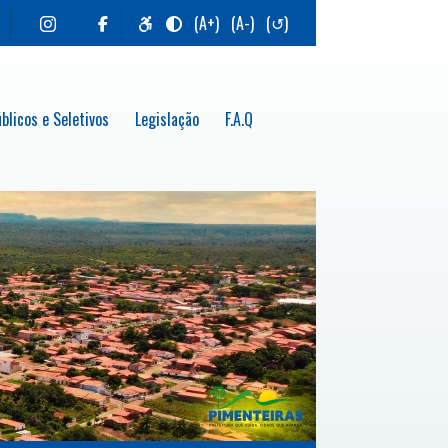
(A+)
(A-)
(↺)
blicos e Seletivos
Legislação
F.A.Q